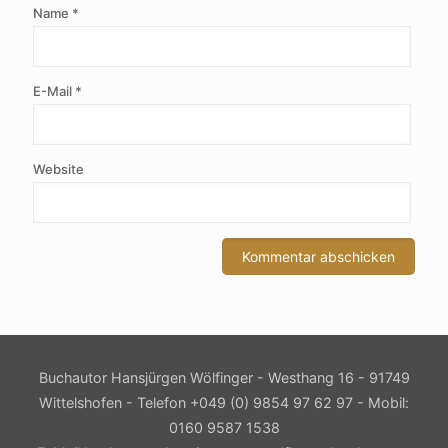
Name
*
E-Mail
*
Website
Buchautor Hansjürgen Wölfinger - Westhang 16 - 91749
Wittelshofen - Telefon +049 (0) 9854 97 62 97 - Mobil:
0160 9587 1538