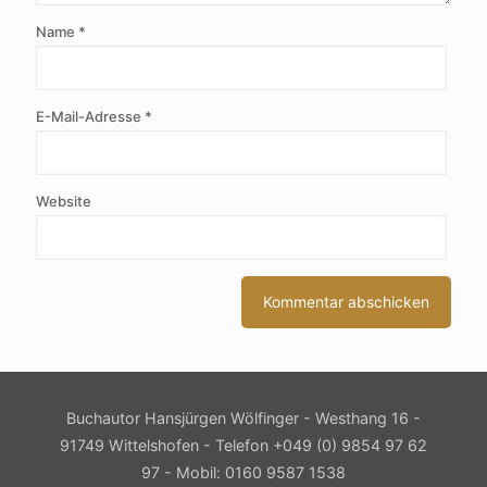
Name
*
E-Mail-Adresse
*
Website
Buchautor Hansjürgen Wölfinger - Westhang 16 -
91749 Wittelshofen - Telefon +049 (0) 9854 97 62
97 - Mobil: 0160 9587 1538