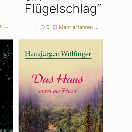
Flügelschlag“
 ...
0
Mehr erfahren ...