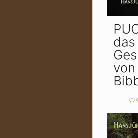
PUC
das 
Ges
von
Bibb