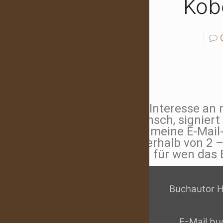
Kob
Bei Interesse an 
Wunsch, signiert 
auf meine E-Mail
innerhalb von 2 
und für wen das B
Buchautor H
E-Mail bu