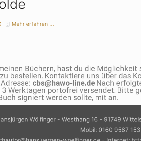
olde
0
Mehr erfahren ...
meinen Büchern, hast du die Möglichkeit s
zu bestellen.
Kontaktiere uns über das K
-Adresse:
cbs@hawo-line.de
Nach erfolg
– 3 Werktagen portofrei versendet.
Bitte 
uch signiert werden sollte, mit an.
ansjürgen Wölfinger - Westhang 16 - 91749 Wittel
- Mobil: 0160 9587 15
chautor@hansjuergen-woelfinger.de - Internet: htt