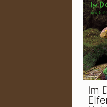
Im 
Elf