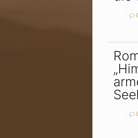
Ro
„Hi
arm
See