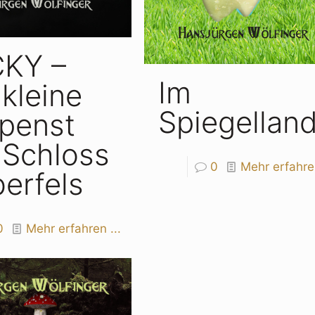
KY –
Im
kleine
Spiegellan
penst
 Schloss
0
Mehr erfahren
erfels
0
Mehr erfahren ...