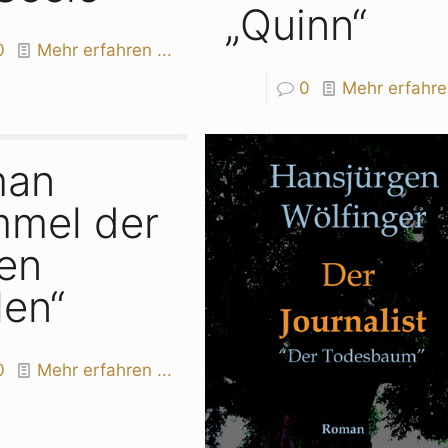
„Quinn“
0
Mehr erfahren ...
0
Mehr erfahren
man
mmel der
en
len“
0
Mehr erfahren ...